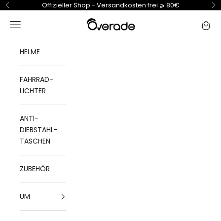
Zum Inhalt springen
Offizieller Shop - Versandkosten frei ⩾ 80€
Zurück
Vo
Overade
Navigationsmenü öffnen
Waren
HELME
FAHRRAD-
LICHTER
ANTI-
DIEBSTAHL-
TASCHEN
ZUBEHÖR
UM