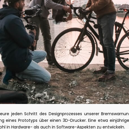
ieure jeden Schritt des Designprozesses unserer Bremswarnun
lung eines Prototyps über einen 3D-Drucker. Eine etwa einjähri
ohl in Hardware- als auch in Software-Aspekten zu entwickeln.