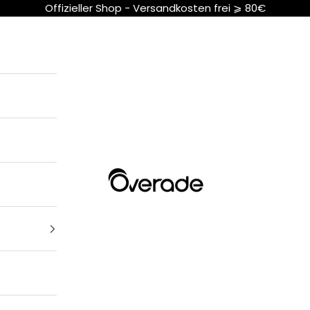
Offizieller Shop - Versandkosten frei ⩾ 80€
Overade