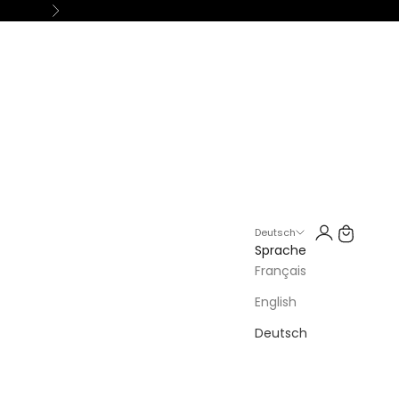
Vor
Kundenkontos
Warenkorb
Deutsch
Sprache
Français
English
Deutsch