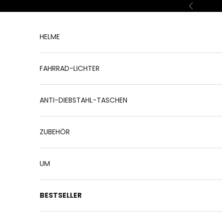
Zum Inhalt springen
Zurück
HELME
FAHRRAD-LICHTER
ANTI-DIEBSTAHL-TASCHEN
ZUBEHÖR
UM
BESTSELLER