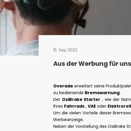
15. Sep 2023
Aus der Werbung für un
Overade
erweitert seine Produktpale
zu bedienende
Bremswarnung
.
Der
OxiBrake Starter
, wie der Name
Ihres
Fahrrads
,
VAE
oder
Elektrorol
Um die vielen Vorteile dieser Bremsw
Werbeanzeige.
Neben der Vorstellung des OxiBrake S