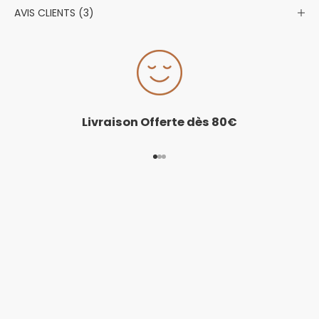
AVIS CLIENTS (3)
Livraison Offerte dès
80€
Aller à l'élément 1
Aller à l'élément 2
Aller à l'élément 3