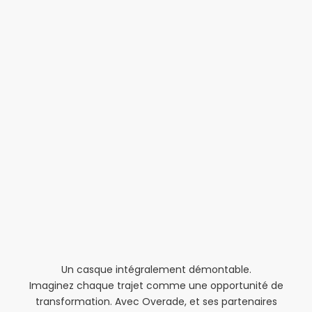
Une durabilité inégalée.
Ainsi, contrairement à 99% du marché des casques,
l'ensemble du casque peut être démonté. Pour réparer
des éléments, changer l'électronique ou une partie, ou
remplacer la batterie.
Un casque intégralement démontable.
Imaginez chaque trajet comme une opportunité de
transformation. Avec Overade, et ses partenaires